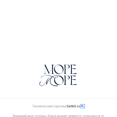
натуральный лимонад
300 г
210 г
Будет позже
370
Clausthaler Б/А, 330 мл
420
Технический партнер
Sellkit.cc
Внешний вид готовых блюд может немного отличаться от