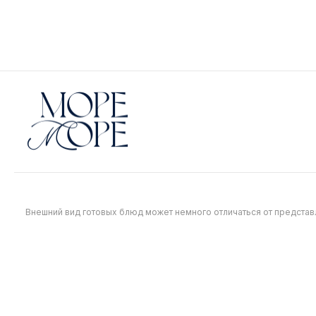
тянущаяся моцарелла и рваная
филе в хр
свинина. Сверху три соуса: барбекю,
тартар с 
унаги и сладкий чили. Азиатский
Японский 
490
490
стрит-фуд, который не выпустишь из
курицы — 
рук, пока не доешь.
остальное
Внешний вид готовых блюд может немного отличаться от предста