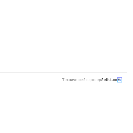
оти,
шрирача-майо, на подушке из
греческого йогурта. Сбрызни лаймом
ое
— и острота раскроется так, как
590
й и ешь
надо. Идеально к пенному и хорошей
компании.
Технический партнер
Sellkit.cc